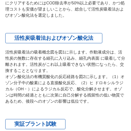
にクリアするためにはCOD除去率が50%以上必要であり、かつ処
理コストも安価が望ましいことから、総合して活性炭吸着法およ
びオゾン酸化法を選定しました。
活性炭吸着法およびオゾン酸化法
活性炭吸着法の吸着概念図を図1に示します。作動液成分は、活
性炭の無数に存在する細孔に入り込み、細孔内表面 に吸着して分
離されます。活性炭がこれ以上吸着できない状態になったら、交
換することとなります。
オゾン酸化法の有機質酸化の反応経路を図2に示します。（1）オ
ゾン分子中の酸素による直接酸化反応、（2）ヒ ドロキシルラジ
カル（OH・）によるラジカル反応で、酸化分解させます。オゾ
ンは時間の経過とともに次第に自己分解する残留性の低い物質で
あるため、後段へのオゾンの影響は低位です。
実証プラント試験