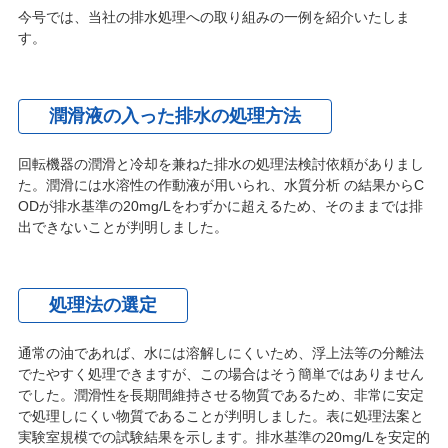
今号では、当社の排水処理への取り組みの一例を紹介いたしま
す。
潤滑液の入った排水の処理方法
回転機器の潤滑と冷却を兼ねた排水の処理法検討依頼がありまし
た。潤滑には水溶性の作動液が用いられ、水質分析 の結果からC
ODが排水基準の20mg/Lをわずかに超えるため、そのままでは排
出できないことが判明しました。
処理法の選定
通常の油であれば、水には溶解しにくいため、浮上法等の分離法
でたやすく処理できますが、この場合はそう簡単ではありません
でした。潤滑性を長期間維持させる物質であるため、非常に安定
で処理しにくい物質であることが判明しました。表に処理法案と
実験室規模での試験結果を示します。排水基準の20mg/Lを安定的