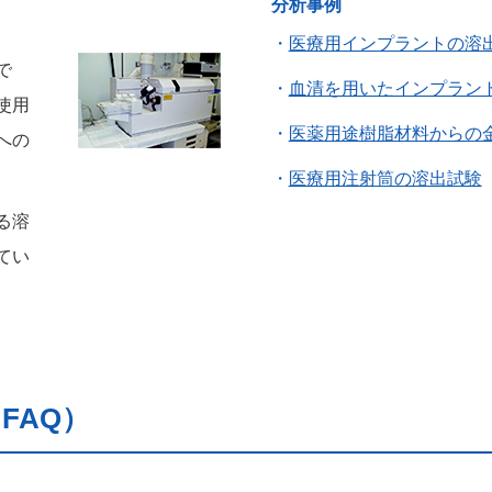
分析事例
医療用インプラントの溶
で
血清を用いたインプラン
使用
医薬用途樹脂材料からの
への
医療用注射筒の溶出試験
る溶
てい
FAQ）