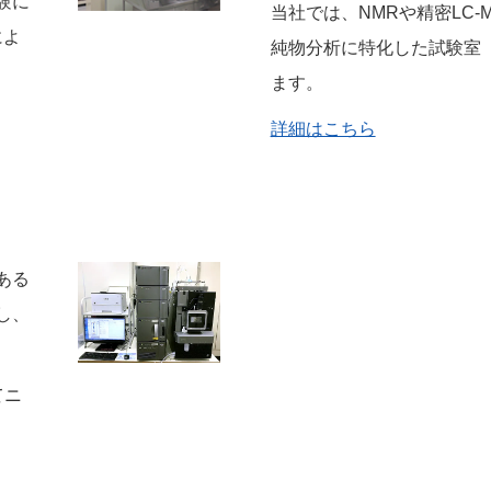
験に
当社では、NMRや精密LC-
によ
純物分析に特化した試験室
ます。
詳細はこちら
ある
し、
てニ