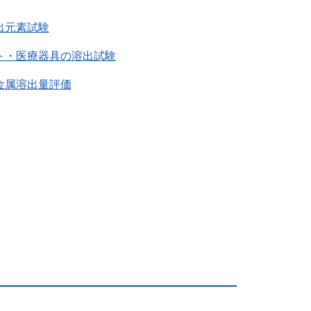
出元素試験
ト・医療器具の溶出試験
金属溶出量評価