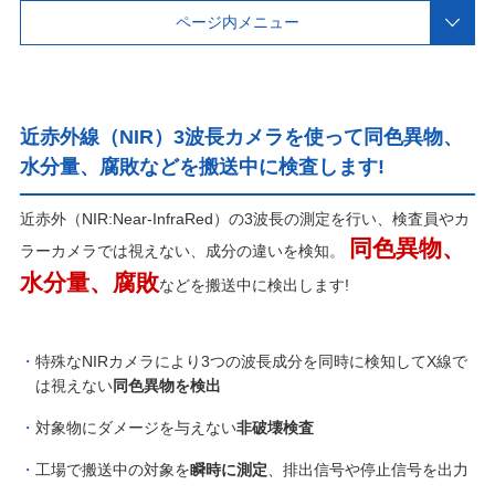
ページ内メニュー
近赤外線（NIR）3波長カメラを使って同色異物、
水分量、腐敗などを搬送中に検査します!
近赤外（NIR:Near-InfraRed）の3波長の測定を行い、検査員やカ
同色異物、
ラーカメラでは視えない、成分の違いを検知。
水分量、腐敗
などを搬送中に検出します!
特殊なNIRカメラにより3つの波長成分を同時に検知してX線で
は視えない
同色異物を検出
対象物にダメージを与えない
非破壊検査
工場で搬送中の対象を
瞬時に測定
、排出信号や停止信号を出力