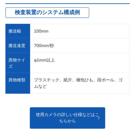
検査装置のシステム構成例
搬送幅
100mm
搬送速度
700mm/秒
異物サイ
φ1mm以上
ズ
異物種類
プラスチック、紙片、梱包ひも、段ボール、ゴ
ムなど
使用カメラの詳しい仕様などはこ
ちらから