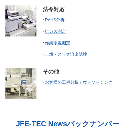
法令対応
RoHS分析
排ガス測定
作業環境測定
土壌・スラグ溶出試験
その他
お客様の工程分析アウトソーシング
JFE-TEC Newsバックナンバー