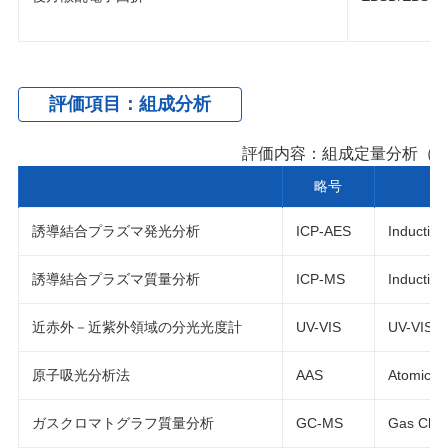
評価項目：組成分析
評価内容：組成定量分析（
略号
誘導結合プラズマ発光分析
ICP-AES
Inductiv
誘導結合プラズマ質量分析
ICP-MS
Inductiv
近赤外－近紫外領域の分光光度計
UV-VIS
UV-VIS
原子吸光分析法
AAS
Atomic A
ガスクロマトグラフ質量分析
GC-MS
Gas Chro