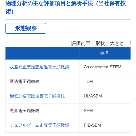
物理分析の主な評価項目と解析手法（当社保有技
術）
形態観察
評価内容：形状、大きさ・厚
略号
収差補正型走査透過電子顕微鏡
Cs corrected STEM
透過電子顕微鏡
TEM
極低加速電圧走査電子顕微鏡
ULV-SEM
走査電子顕微鏡
SEM
デュアルビーム走査電子顕微鏡
FIB-SEM