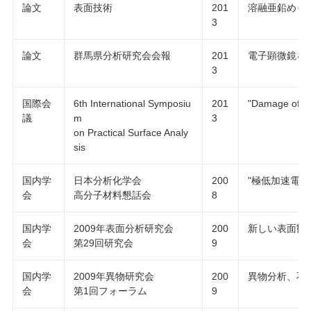
論文
表面技術
201
溶融亜鉛めっ
3
論文
群馬県分析研究会会報
201
電子顕微鏡を
3
国際会
6th International Symposiu
201
"Damage of Z
議
m
3
on Practical Surface Analy
sis
国内学
日本分析化学会
200
"極低加速電圧
会
高分子材料懇話会
8
国内学
2009年表面分析研究会
200
新しい表面観
会
第29回研究会
9
国内学
2009年異物研究会
200
異物分析、不
会
第1回フォーラム
9