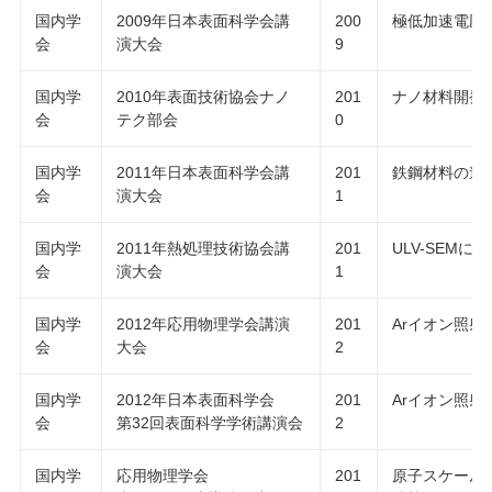
国内学
2009年日本表面科学会講
200
極低加速電圧
会
演大会
9
国内学
2010年表面技術協会ナノ
201
ナノ材料開発
会
テク部会
0
国内学
2011年日本表面科学会講
201
鉄鋼材料の進
会
演大会
1
国内学
2011年熱処理技術協会講
201
ULV-SEM
会
演大会
1
国内学
2012年応用物理学会講演
201
Arイオン照射
会
大会
2
国内学
2012年日本表面科学会
201
Arイオン照射
会
第32回表面科学学術講演会
2
国内学
応用物理学会
201
原子スケール