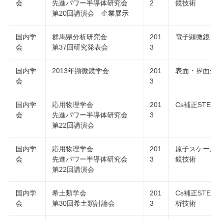
会
先進パワー半導体研究会
2
鏡技術
第20回講演会 企業展示
国内学
群馬県分析研究会
201
電子顕微鏡を
会
第37回研究発表会
3
国内学
2013年顕微鏡学会
201
表面・界面分
会
3
国内学
応用物理学会
201
Cs補正STE
会
先進パワー半導体研究会
3
第22回講演会
国内学
応用物理学会
201
原子スケール
会
先進パワー半導体研究会
3
鏡技術
第22回講演会
国内学
希土類学会
201
Cs補正STE
会
第30回希土類討論会
3
析技術