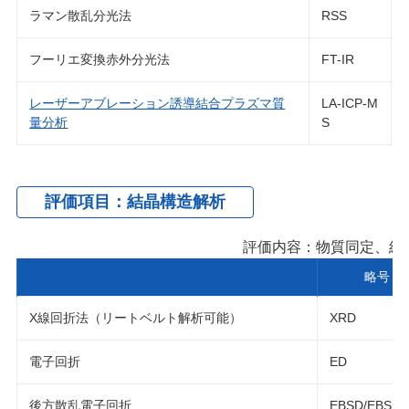
ラマン散乱分光法
RSS
フーリエ変換赤外分光法
FT-IR
レーザーアブレーション誘導結合プラズマ質
LA-ICP-M
量分析
S
評価項目：結晶構造解析
評価内容：物質同定、結
略号
X線回折法（リートベルト解析可能）
XRD
電子回折
ED
後方散乱電子回折
EBSD/EBSP