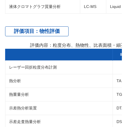
液体クロマトグラフ質量分析
LC-MS
Liquid C
評価項目：物性評価
評価内容：粒度分布、熱物性、比表面積・細孔
略
レーザー回折粒度分布計測
熱分析
TA
熱重量分析
TG
示差熱分析装置
DTA
示差走査熱量分析
DSC