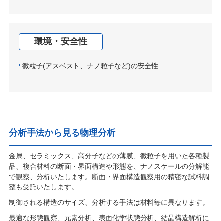
環境・安全性
微粒子(アスベスト、ナノ粒子など)の安全性
分析手法から見る物理分析
金属、セラミックス、高分子などの薄膜、微粒子を用いた各種製
品、複合材料の断面・界面構造や形態を、ナノスケールの分解能
で観察、分析いたします。断面・界面構造観察用の精密な
試料調
整
も受託いたします。
制御される構造のサイズ、分析する手法は材料毎に異なります。
最適な
形態観察
、
元素分析
、
表面化学状態分析
、
結晶構造解析
に