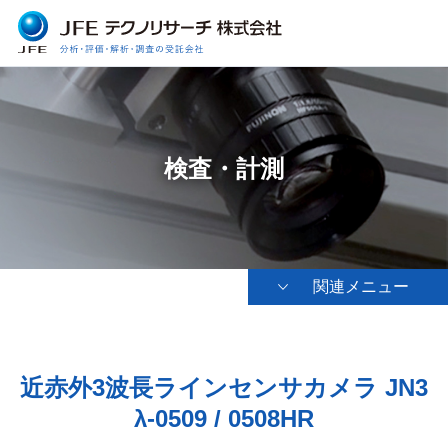
検査・計測
関連メニュー
近赤外3波長ラインセンサカメラ JN3
λ-0509 / 0508HR