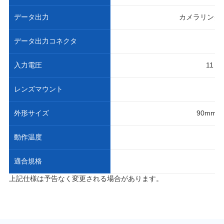
データ出力
カメラリンク Bas
データ出力コネクタ
入力電圧
11～
レンズマウント
外形サイズ
90mm（
動作温度
適合規格
上記仕様は予告なく変更される場合があります。