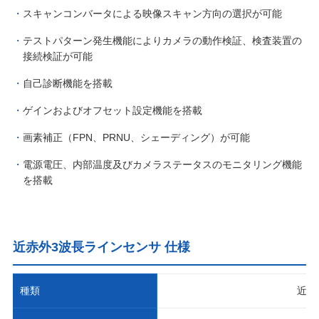
スキャンコンバータによる映像スキャン方向の選択が可能
テストパターン発生機能によりカメラの動作検証、検査装置の
接続検証が可能
自己診断機能を搭載
ゲインおよびオフセット設定機能を搭載
画素補正（FPN、PRNU、シェーディング）が可能
電源電圧、内部温度及びカメラステータスのモニタリング機能
を搭載
近赤外3波長ラインセンサ 仕様
種類
近赤