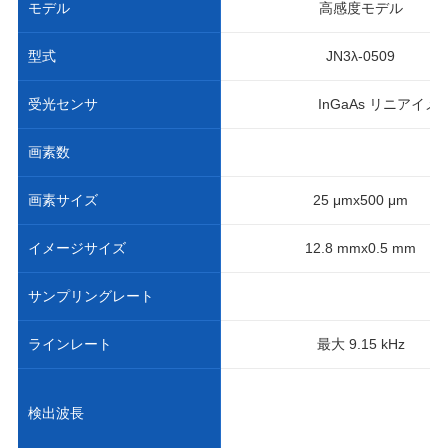
モデル
高感度モデル
型式
JN3λ-0509
受光センサ
InGaAs リニアイ
画素数
画素サイズ
25 μmx500 μm
イメージサイズ
12.8 mmx0.5 mm
サンプリングレート
ラインレート
最大 9.15 kHz
検出波長