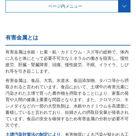
ページ内メニュー
有害金属とは
有害金属は水銀・ヒ素・鉛・カドミウム・スズ等の総称で、体内
に入ると体にとって必要不可欠なミネラルの働きを阻害し、慢性
疲労、肝臓・腎臓障害、頭痛、慢性疲労、不眠、イライラ、しび
れ等を引き起こします。
有害金属は、食品、大気、水道水、食品添加物、タバコ等から摂
取されると言われています。食品において、土壌中の有害元素に
汚染された土壌で育った農作物を摂取することにより、家畜の発
育や人間の健康上重要な問題となります。また、クロマグロ、キ
ンメダイなどの一部の大型魚類は、水銀やカドミウムを高濃度に
蓄積していると言われており、妊婦さんの摂取目安量が発表され
ています。食品の安全を確保するため有害金属の分析が必要不可
欠です。
土壌汚染対策法の制定により
、有害物質による汚染が疑われる工