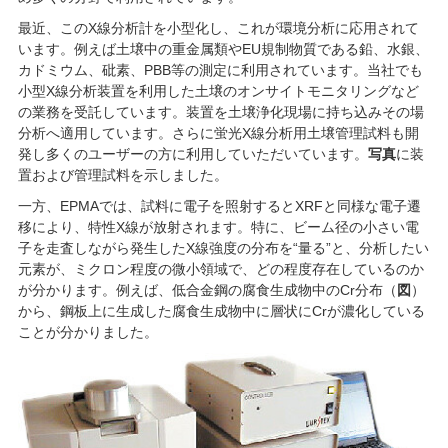
最近、このX線分析計を小型化し、これが環境分析に応用されて
います。例えば土壌中の重金属類やEU規制物質である鉛、水銀、
カドミウム、砒素、PBB等の測定に利用されています。当社でも
小型X線分析装置を利用した土壌のオンサイトモニタリングなど
の業務を受託しています。装置を土壌浄化現場に持ち込みその場
分析へ適用しています。さらに蛍光X線分析用土壌管理試料も開
発し多くのユーザーの方に利用していただいています。
写真
に装
置および管理試料を示しました。
一方、EPMAでは、試料に電子を照射するとXRFと同様な電子遷
移により、特性X線が放射されます。特に、ビーム径の小さい電
子を走査しながら発生したX線強度の分布を“量る”と、分析したい
元素が、ミクロン程度の微小領域で、どの程度存在しているのか
が分かります。例えば、低合金鋼の腐食生成物中のCr分布（
図
）
から、鋼板上に生成した腐食生成物中に層状にCrが濃化している
ことが分かりました。