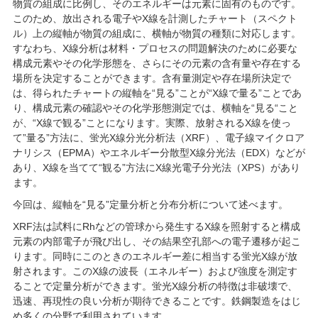
物質の組成に比例し、そのエネルギーは元素に固有のものです。
このため、放出される電子やX線を計測したチャート（スペクト
ル）上の縦軸が物質の組成に、横軸が物質の種類に対応します。
すなわち、X線分析は材料・プロセスの問題解決のために必要な
構成元素やその化学形態を、さらにその元素の含有量や存在する
場所を決定することができます。含有量測定や存在場所決定で
は、得られたチャートの縦軸を“見る”ことが“X線で量る”ことであ
り、構成元素の確認やその化学形態測定では、横軸を“見る“こと
が、“X線で観る”ことになります。実際、放射されるX線を使っ
て”量る”方法に、蛍光X線分光分析法（XRF）、電子線マイクロア
ナリシス（EPMA）やエネルギー分散型X線分光法（EDX）などが
あり、X線を当てて“観る”方法にX線光電子分光法（XPS）があり
ます。
今回は、縦軸を“見る”定量分析と分布分析について述べます。
XRF法は試料にRhなどの管球から発生するX線を照射すると構成
元素の内部電子が飛び出し、その結果空孔部への電子遷移が起こ
ります。同時にこのときのエネルギー差に相当する蛍光X線が放
射されます。このX線の波長（エネルギー）および強度を測定す
ることで定量分析ができます。蛍光X線分析の特徴は非破壊で、
迅速、再現性の良い分析が期待できることです。鉄鋼製造をはじ
め多くの分野で利用されています。