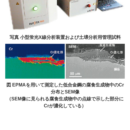
写真 小型蛍光X線分析装置および土壌分析用管理試料
図 EPMAを用いて測定した低合金鋼の腐食生成物中のCr
分布とSEM像
（SEM像に見られる腐食生成物中の点線で示した部分に
Crが濃化している）