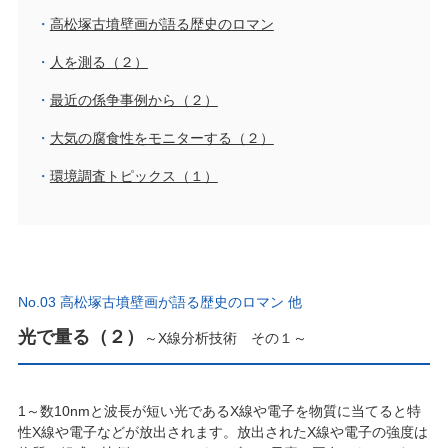
高松塚古墳壁画が語る歴史のロマン
人を測る（２）
最近の係争事例から（２）
大気の腐食性をモニターする（２）
環境調査トピックス（１）
No.03 高松塚古墳壁画が語る歴史のロマン 他
光で量る（２）
～X線分析技術 その１～
1～数10nmと波長が短い光であるX線や電子を物質に当てると特
性X線や電子などが放出されます。放出されたX線や電子の強度は