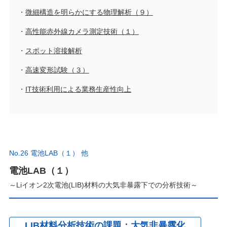
微細構造を明らかにする物理解析（９）
高性能赤外線カメラ測定技術（１）
スポット溶接解析
高速変形試験（３）
IT技術利用による業務生産性向上
No.26 電池LAB（１） 他
電池LAB（１）
～Liイオン2次電池(LIB)材料の大気非暴露下での分析技術～
LIB材料分析技術の課題；大気非暴露化