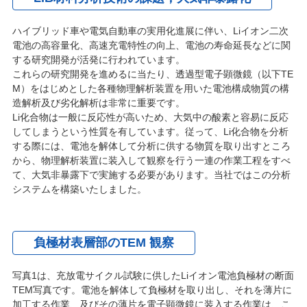
ハイブリッド車や電気自動車の実用化進展に伴い、Liイオン二次
電池の高容量化、高速充電特性の向上、電池の寿命延長などに関
する研究開発が活発に行われています。
これらの研究開発を進めるに当たり、透過型電子顕微鏡（以下TE
M）をはじめとした各種物理解析装置を用いた電池構成物質の構
造解析及び劣化解析は非常に重要です。
Li化合物は一般に反応性が高いため、大気中の酸素と容易に反応
してしまうという性質を有しています。従って、Li化合物を分析
する際には、電池を解体して分析に供する物質を取り出すところ
から、物理解析装置に装入して観察を行う一連の作業工程をすべ
て、大気非暴露下で実施する必要があります。当社ではこの分析
システムを構築いたしました。
負極材表層部のTEM 観察
写真1は、充放電サイクル試験に供したLiイオン電池負極材の断面
TEM写真です。電池を解体して負極材を取り出し、それを薄片に
加工する作業、及びその薄片を電子顕微鏡に装入する作業は、こ