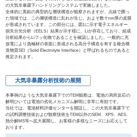
の大気非暴露下ハンドリングシステムで実施しました。
全体的に黒鉛の典型的な層状構造が観察されますが、点線で囲っ
た領域では、この層状構造に乱れが生じ、およそ数十nm厚の皮膜
が形成されています。この部分には、図1に示す電子エネルギー
損失分光分析（EELS）結果が示す様に、Liが存在しており、組成
分析結果からLiフッ化物であることを確認しました。一般的に充
放電により負極材の表面に形成される高分子構造を有する複合構
造物質SEI（Solid Electrolyte Interface）と呼ばれるものであると
推定されます。
大気非暴露分析技術の展開
本事例のような大気非暴露下でのTEM観察は、電池の局所反応の
解明ひいては電池の劣化メカニズム解明に非常に有効です。
当社では、電池材料評価センターを開設し、この大気非暴露下で
の試料調整技術および観察技術をTEM以外のSEM、XPS、AES、
熱分解MS等へ拡大展開し、お客様の多様なニーズにお応えして
おります。