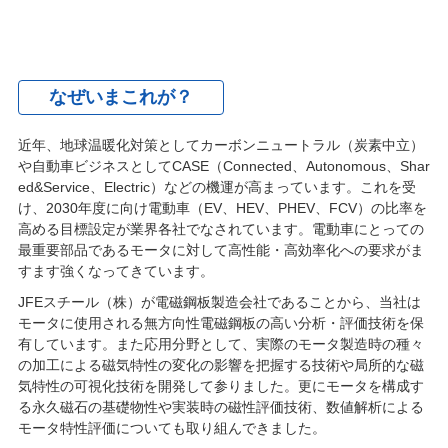
なぜいまこれが？
近年、地球温暖化対策としてカーボンニュートラル（炭素中立）
や自動車ビジネスとしてCASE（Connected、Autonomous、Shar
ed&Service、Electric）などの機運が高まっています。これを受
け、2030年度に向け電動車（EV、HEV、PHEV、FCV）の比率を
高める目標設定が業界各社でなされています。電動車にとっての
最重要部品であるモータに対して高性能・高効率化への要求がま
すます強くなってきています。
JFEスチール（株）が電磁鋼板製造会社であることから、当社は
モータに使用される無方向性電磁鋼板の高い分析・評価技術を保
有しています。また応用分野として、実際のモータ製造時の種々
の加工による磁気特性の変化の影響を把握する技術や局所的な磁
気特性の可視化技術を開発して参りました。更にモータを構成す
る永久磁石の基礎物性や実装時の磁性評価技術、数値解析による
モータ特性評価についても取り組んできました。