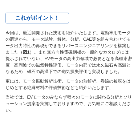
これがポイント！
今回は、最近開発された技術を紹介いたします。電動車用モータ
の調達から、モータ試験、解体、分析、CAE等を組み合わせてモ
ータ出力特性の再現ができるリバースエンジニアリングを構築し
ました（
図1
）。また無方向性電磁鋼板の一般的なカタログには
提示されていない、EVモータの高出力領域で必要となる高磁束密
度・高周波での磁気特性評価、モータ内部では永久磁石も高温と
なるため、磁石の高温下での磁気損失評価も実現しました。
更には、モータ振動解析技術、モータの熱解析、巻線の被膜をは
じめとする絶縁材料の評価技術なども紹介いたします。
当社では、EVモータのみならず種々のモータに関わる分析とソリ
ューション提案を実施しておりますので、お気軽にご相談くださ
い。