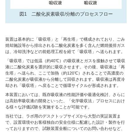
図1 二酸化炭素吸収/分離のプロセスフロー
装置は基本的に「吸収塔」と「再生塔」で構成されており、ごみ
焼却施設等から排出される二酸化炭素を多く含んだ燃焼後排ガス
は、冷却洗浄などの前処理工程を経て「吸収塔」へ送られます。
「吸収塔」では低温（約40℃）の吸収液とガスを接触させて吸収
液に二酸化炭素を選択的に吸収させます。その後、吸収液は「再
生塔」へ送られ、ここで加熱（約120℃）されることで高濃度の
二酸化炭素が吸収液から分離して回収されます。吸収液は再度冷
却され「吸収塔」へ戻ることで循環サイクルが形成されます。
本装置においては、既存吸収液の性能評価や最適化検討、さらに
は高効率吸収液の開発といった、「化学吸収法」プロセスにおけ
る様々な評価試験を実施することが可能です。
当社では、ラボ用のデスクトップサイズから大型の実証装置ま
で、設置環境やお客様独自の安全仕様に配慮した設計・製作を行
っておりますので、試験装置全般についてのお問い合わせなど、