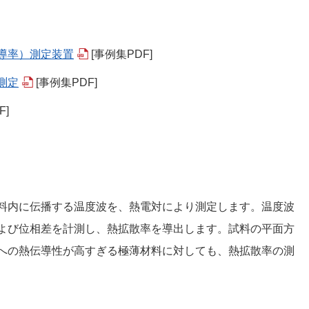
導率）測定装置
[事例集PDF]
測定
[事例集PDF]
F]
料内に伝播する温度波を、熱電対により測定します。温度波
よび位相差を計測し、熱拡散率を導出します。試料の平面方
への熱伝導性が高すぎる極薄材料に対しても、熱拡散率の測