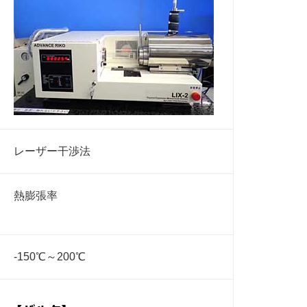
レーザー干渉法
熱膨張率
-150℃～200℃