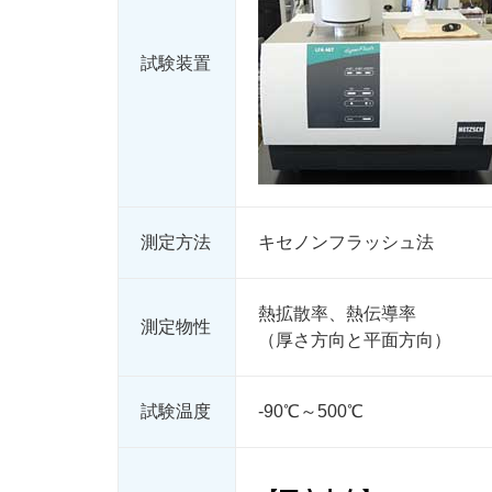
試験装置
測定方法
キセノンフラッシュ法
熱拡散率、熱伝導率
測定物性
（厚さ方向と平面方向）
試験温度
-90℃～500℃