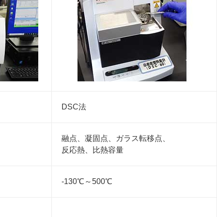
DSC法
融点、凝固点、ガラス転移点、
反応熱、比熱容量
-130℃～500℃