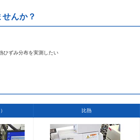
ませんか？
熱ひずみ分布を実測したい
率）
比熱