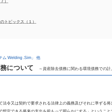
（７）
近のトピックス（１）
elding .Sim」 他
債務について
～資産除去債務に関わる環境債務での計
て法令又は契約で要求される法律上の義務及びそれに準ずる将
で想定できる将来の支出を前もって明らかにする」ということで