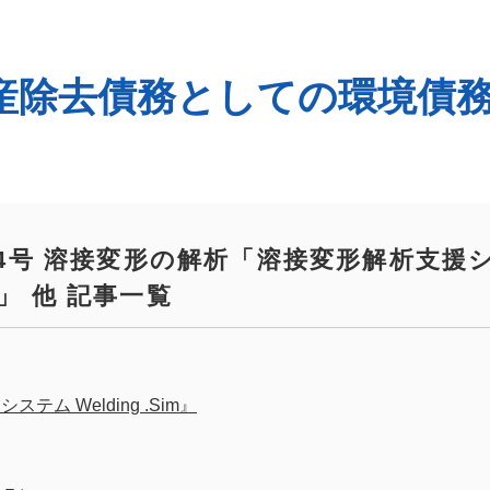
「資産除去債務としての環境債
No.24号 溶接変形の解析「溶接変形解析支援
im」 他 記事一覧
ム Welding .Sim』