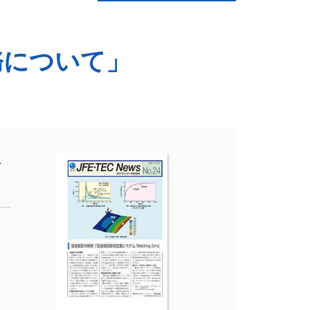
務について」
シ