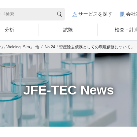
サービスを探す
会社
分析
試験
検査・計
No.24「資産除去債務としての環境債務について」
lding .Sim」 他
JFE-TEC News