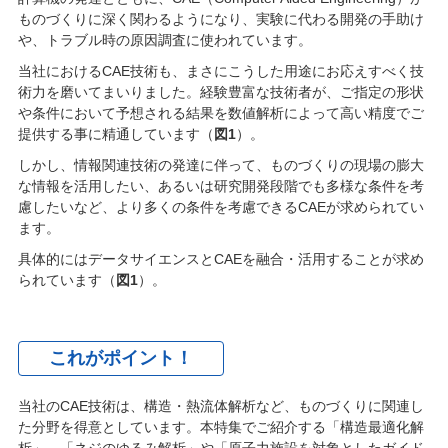
ものづくりに深く関わるようになり、実験に代わる開発の手助け
や、トラブル時の原因調査に使われています。
当社におけるCAE技術も、まさにこうした用途にお応えすべく技
術力を磨いてまいりました。経験豊富な技術者が、ご指定の形状
や条件において予想される結果を数値解析によって高い精度でご
提供する事に精通しています（
図1
）。
しかし、情報関連技術の発達に伴って、ものづくりの現場の膨大
な情報を活用したい、あるいは研究開発段階でも多様な条件を考
慮したいなど、より多くの条件を考慮できるCAEが求められてい
ます。
具体的にはデータサイエンスとCAEを融合・活用することが求め
られています（
図1
）。
これがポイント！
当社のCAE技術は、構造・熱流体解析など、ものづくりに関連し
た分野を得意としています。本特集でご紹介する「構造最適化解
析」、「ネジのゆるみ解析」や「原子力施設を対象としたガイド