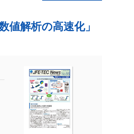
る数値解析の高速化」
覧