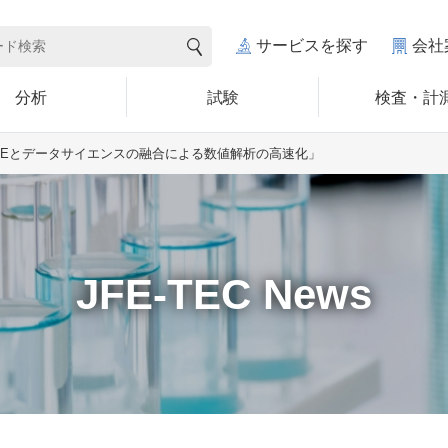
サービスを探す
会社
分析
試験
検査・計
「CAEとデータサイエンスの融合による数値解析の高速化」
JFE-TEC News