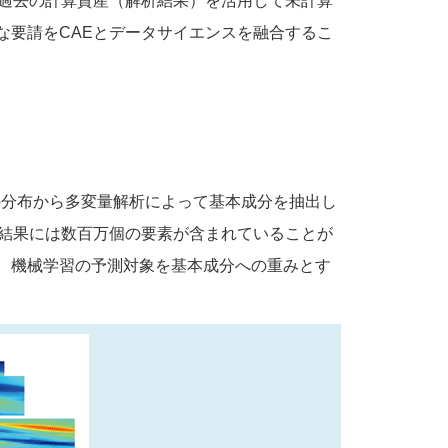
。過去の計算資産（解析結果）を活用して未計算
な要請をCAEとデータサイエンスを融合するこ
の分布から多変量解析によって基本成分を抽出し
E結果には数百万個の要素が含まれていることが
、機械学習の予測対象を基本成分への重みとす