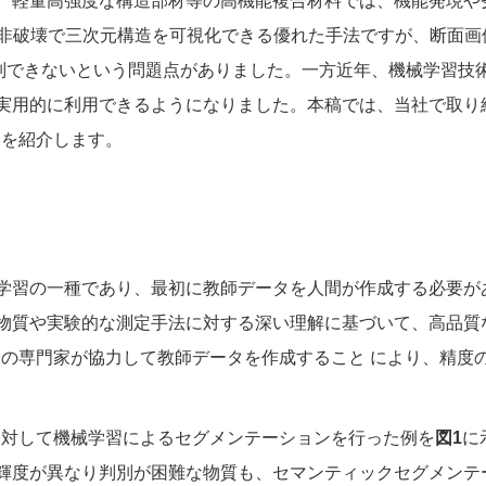
、軽量高強度な構造部材等の高機能複合材料では、機能発現や
は非破壊で三次元構造を可視化できる優れた手法ですが、断面
別できないという問題点がありました。一方近年、機械学習技
実用的に利用できるようになりました。本稿では、当社で取り
例を紹介します。
学習の一種であり、最初に教師データを人間が作成する必要が
物質や実験的な測定手法に対する深い理解に基づいて、高品質
野の専門家が協力して教師データを作成すること により、精度
に対して機械学習によるセグメンテーションを行った例を
図1
に
輝度が異なり判別が困難な物質も、セマンティックセグメンテ