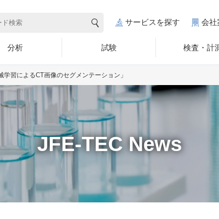
サービスを探す
会社
分析
試験
検査・計
「機械学習によるCT画像のセグメンテーション」
JFE-TEC News