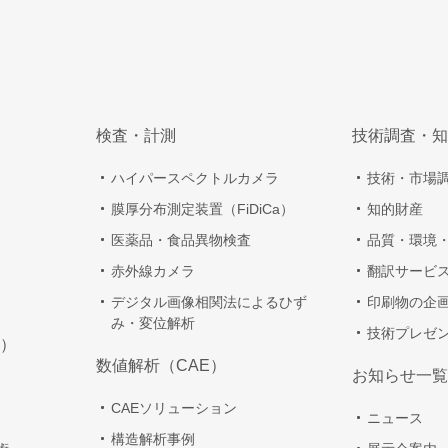
検査・計測
技術調査・知
ハイパースペクトルカメラ
技術・市場
膜厚分布測定装置（FiDiCa）
知的財産
医薬品・食品異物検査
品質・環境
赤外線カメラ
翻訳サービ
デジタル画像相関法によるひず
印刷物の企
み・変位解析
技術プレゼ
）
数値解析（CAE）
お知らせ一覧
CAEソリューション
ニュース
構造解析事例