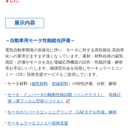
ました。
展示内容
～自動車用モータ性能総合評価～
電気自動車開発の加速化に伴い、モータに対する高性能化‧高効率
化への要求がますます強くなっています。素材・材料自体の磁気
測定・評価やモータを含む電磁応用機器の試作・性能評価・解析
等お手伝いいたします。循環型社会を目指しサーキュラーエコノ
ミー（CE）技術支援サービスもご提供しています。
モータ材料（
磁性材料
・
絶縁材料
）の特性評価、分析、解析
モータ・インバータの駆動性能試験（ベンチテスト）
、
特殊計
測（薄フィルム型探りコイル）
モータのリバースエンジニアリング・CAEモデル作成、解析
サーキュラーエコノミー技術支援