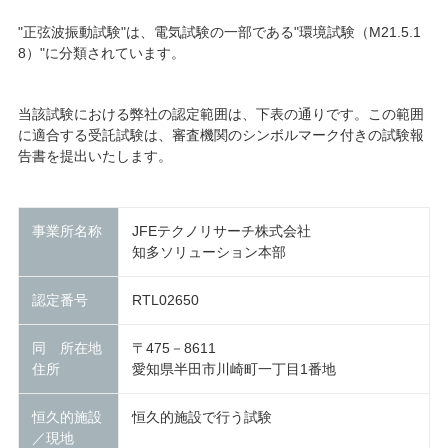
"正弦波振動試験"は、電気試験の一部である"環境試験（M21.5.1
8）"に分類されています。
当該試験における弊社の認定範囲は、下表の通りです。この範囲
に適合する受託試験は、審査機関のシンボルマーク付きの試験報
告書を提出いたします。
事業所名称
JFEテクノリサーチ株式会社
知多ソリューション本部
認定番号
RTL02650
同 所在地
〒475－8611
住所
愛知県半田市川崎町一丁目1番地
恒久的施設
恒久的施設で行う試験
／現地