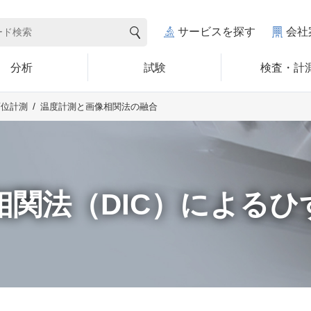
サービスを探す
会社
分析
試験
検査・計
温度計測と画像相関法の融合
変位計測
相関法（DIC）によるひ