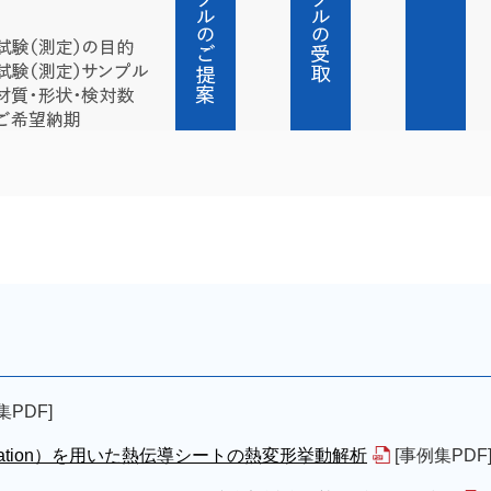
集PDF]
Correlation）を用いた熱伝導シートの熱変形挙動解析
[事例集PDF