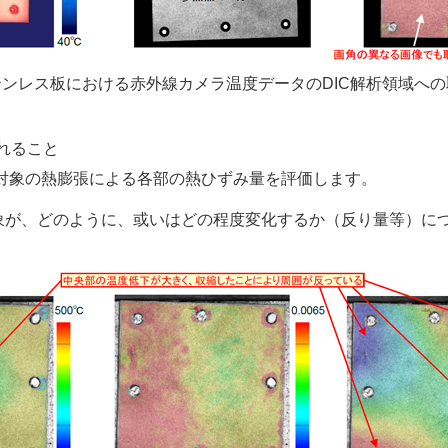
ンレス板における赤外線カメラ温度データのDIC解析領域へ
れること
対象の熱膨張による各部の熱ひずみ量を評価します。
象が、どのように、或いはどの程度変化するか（反り量等）に