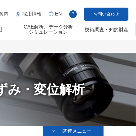
案内
採用情報
EN
お問い合わせ
CAE解析、データ分析
測
技術調査・知的財産
シミュレーション
ずみ・変位解析
関連メニュー