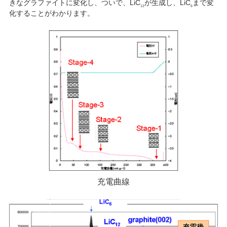
きなグラファイトに変化し、ついで、LiC
が生成し、LiC
まで変
12
6
化することがわかります。
充電曲線