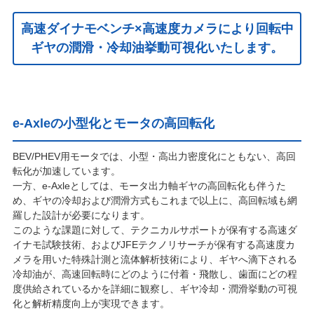
高速ダイナモベンチ×高速度カメラにより回転中
ギヤの潤滑・冷却油挙動可視化いたします。
e-Axleの小型化とモータの高回転化
BEV/PHEV用モータでは、小型・高出力密度化にともない、高回
転化が加速しています。
一方、e-Axleとしては、モータ出力軸ギヤの高回転化も伴うた
め、ギヤの冷却および潤滑方式もこれまで以上に、高回転域も網
羅した設計が必要になります。
このような課題に対して、テクニカルサポートが保有する高速ダ
イナモ試験技術、およびJFEテクノリサーチが保有する高速度カ
メラを用いた特殊計測と流体解析技術により、ギヤへ滴下される
冷却油が、高速回転時にどのように付着・飛散し、歯面にどの程
度供給されているかを詳細に観察し、ギヤ冷却・潤滑挙動の可視
化と解析精度向上が実現できます。