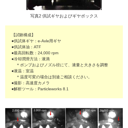
写真2 供試ギヤおよびギヤボックス
【試験構成】
●供試体ギヤ：e-Axle用ギヤ
●供試体油：ATF
●最高回転数：24,000 rpm
●冷却潤滑方法：液滴
＊ポンプおよびノズル径にて、液量と大きさを調整
●液温：室温
＊温度可変の場合は別途ご相談ください。
●撮影：高速度カメラ
●解析ツール：Particleworks 8.1