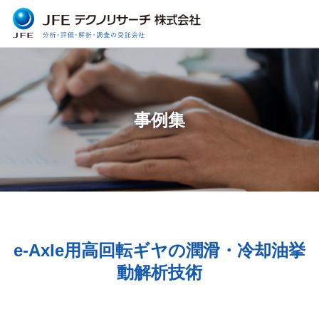
事例集
e-Axle用高回転ギヤの潤滑・冷却油挙
動解析技術