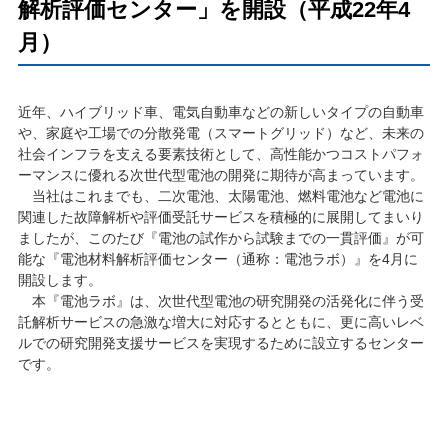
解析評価センター」を開設（平成22年4
月）
近年、ハイブリッド車、電気自動車などの新しいタイプの自動車
や、家庭や工場での分散発電（スマートグリッド）など、未来の
社会インフラを支える要素技術として、高性能かつコストパフォ
ーマンスに優れる次世代型電池の開発に期待が高まっています。
当社はこれまでも、二次電池、太陽電池、燃料電池など電池に
関連した故障解析や評価受託サービスを積極的に展開してまいり
ましたが、このたび『電池の試作から試験までの一貫評価』が可
能な『電池材料解析評価センター（通称：電池ラボ）』を4月に
開設します。
本『電池ラボ』は、次世代型電池の研究開発の活発化に伴う受
託解析サービスの急激な増大に対応するとともに、更に高いレベ
ルでの研究開発支援サービスを実現するために設立するセンター
です。