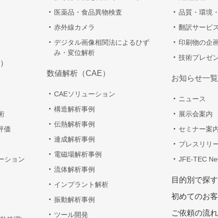
医薬品・食品異物検査
品質・環境
赤外線カメラ
翻訳サービ
デジタル画像相関法によるひず
印刷物の企
み・変位解析
技術プレゼ
）
数値解析（CAE）
お知らせ一覧
CAEソリューション
ニュース
構造解析事例
術
展示会案内
伝熱解析事例
評価
セミナー案
連成解析事例
プレスリリ
電磁場解析事例
ーション
JFE-TEC Ne
流体解析事例
目的別で探す
インプラント解析
初めてのお客
振動解析事例
ご依頼の流れ
ツール開発