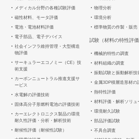
メディカル分野の各種試験評価
物理分析
磁性材料、モータ評価
環境分析
電池・電池材料評価
標準物質の作製・販売
電子部品、電子デバイス
試験（材料の特性評価
社会インフラ維持管理・大型構造
物評価
機械的特性の調査
サーキュラーエコノミー（CE）技
材料組織の調査
術支援
振動試験と振動解析技
カーボンニュートラル推進支援サ
金属3DP積層造形材の
ービス
熱特性評価
水電解の評価技術
材料評価・解析ソリュ
固体高分子形燃料電池の評価技術
環境耐久試験
カーエレクトロニクス製品の環境
耐久性評価・分析・解析技術
部品評価試験
耐候性評価（耐候性試験）
不具合調査