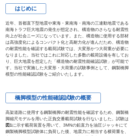
はじめに
近年、首都直下型地震や東海・東南海・南海の三連動地震である
南海トラフ巨大地震の発生が想定され、構造物のさらなる耐震性
向上が社会ニーズになっています。また、構造物に使用する部材
は高強度化によるコンパクト化と高耐力化が進んだため、構造物
の耐震性能を確認する載荷試験では、大変形かつ大荷重が必要に
なりました。当社ではこれに対応した多数の載荷設備を有してお
り、巨大地震を想定した「構造物の耐震性能確認試験」が可能で
す。当社で実施した大変形・大荷重の試験事例として、鋼製橋脚
模型の性能確認試験をご紹介いたします。
橋脚模型の性能確認試験の概要
高架道路に使用する鋼製橋脚の耐震性能を確認するため、鋼製橋
脚縮尺モデルを用いた正負交番載荷試験を行ないました。試験は
図1
に示す載荷装置を用いて、3MNの鉛直力を油圧ジャッキにて
鋼製橋脚模型試験体に負荷した後、地震力に相当する横荷重を、