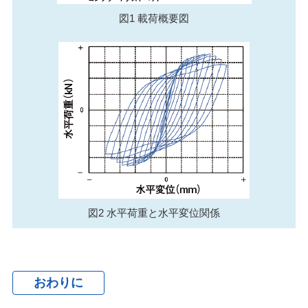
図1 載荷概要図
図2 水平荷重と水平変位関係
おわりに