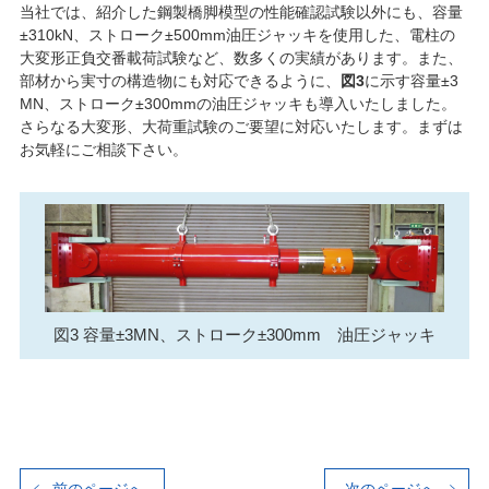
当社では、紹介した鋼製橋脚模型の性能確認試験以外にも、容量
±310kN、ストローク±500mm油圧ジャッキを使用した、電柱の
大変形正負交番載荷試験など、数多くの実績があります。また、
部材から実寸の構造物にも対応できるように、
図3
に示す容量±3
MN、ストローク±300mmの油圧ジャッキも導入いたしました。
さらなる大変形、大荷重試験のご要望に対応いたします。まずは
お気軽にご相談下さい。
図3 容量±3MN、ストローク±300mm 油圧ジャッキ
前のページへ
次のページへ