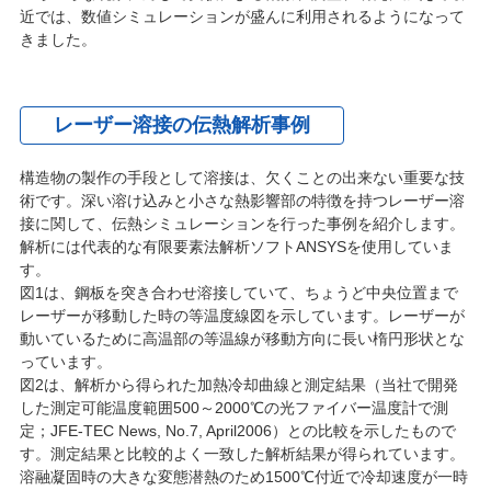
近では、数値シミュレーションが盛んに利用されるようになって
きました。
レーザー溶接の伝熱解析事例
構造物の製作の手段として溶接は、欠くことの出来ない重要な技
術です。深い溶け込みと小さな熱影響部の特徴を持つレーザー溶
接に関して、伝熱シミュレーションを行った事例を紹介します。
解析には代表的な有限要素法解析ソフトANSYSを使用していま
す。
図1は、鋼板を突き合わせ溶接していて、ちょうど中央位置まで
レーザーが移動した時の等温度線図を示しています。レーザーが
動いているために高温部の等温線が移動方向に長い楕円形状とな
っています。
図2は、解析から得られた加熱冷却曲線と測定結果（当社で開発
した測定可能温度範囲500～2000℃の光ファイバー温度計で測
定；JFE-TEC News, No.7, April2006）との比較を示したもので
す。測定結果と比較的よく一致した解析結果が得られています。
溶融凝固時の大きな変態潜熱のため1500℃付近で冷却速度が一時