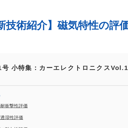
【最新技術紹介】磁気特性の評
No.51号 小特集：カーエレクトロニクスVol.
）
る耐衝撃性評価
耐透湿性評価