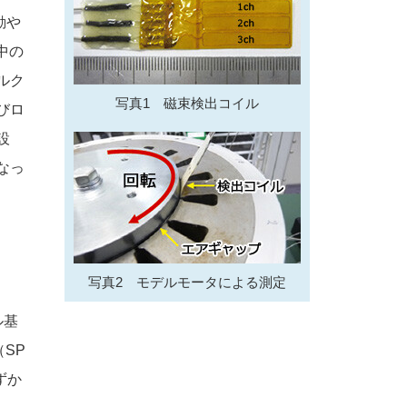
動や
中の
ルク
写真1 磁束検出コイル
びロ
設
なっ
写真2 モデルモータによる測定
ル基
SP
ずか