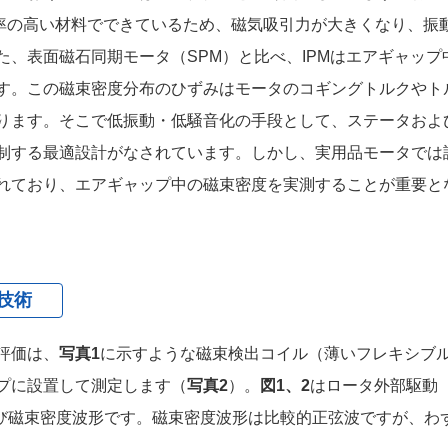
磁率の高い材料でできているため、磁気吸引力が大きくなり、振
、表面磁石同期モータ（SPM）と比べ、IPMはエアギャップ
す。この磁束密度分布のひずみはモータのコギングトルクやト
ります。そこで低振動・低騒音化の手段として、ステータおよ
制する最適設計がなされています。しかし、実用品モータでは
れており、エアギャップ中の磁束密度を実測することが重要と
技術
評価は、
写真1
に示すような磁束検出コイル（薄いフレキシブ
プに設置して測定します（
写真2
）。
図1、2
はロータ外部駆動（
び磁束密度波形です。磁束密度波形は比較的正弦波ですが、わ