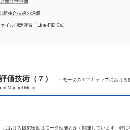
ガス耐久性評価
よる新接合技術の評価
ル測定装置（Line-FiDiCa）
評価技術（７）
～モータのエアギャップにおける
nent Magnet Motor
）における磁束密度はモータ性能と深く関連しています。特に