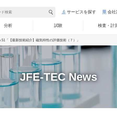
サービスを探す
会社
分析
試験
検査・計
o.51「【最新技術紹介】磁気特性の評価技術（７）」
JFE-TEC News