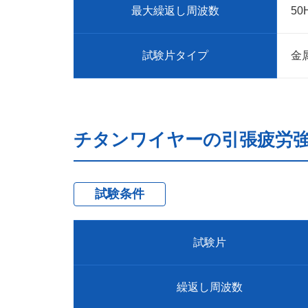
最大繰返し周波数
50
試験片タイプ
金属
チタンワイヤーの引張疲労
試験条件
試験片
繰返し周波数