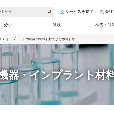
サービスを探す
会社
分析
試験
検査・計
インプラント用細線の引張試験および疲労試験
価
機器・インプラント材