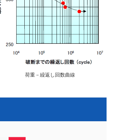
荷重－繰返し回数曲線