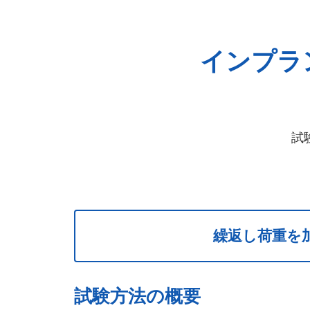
インプラ
試
繰返し荷重を
試験方法の概要