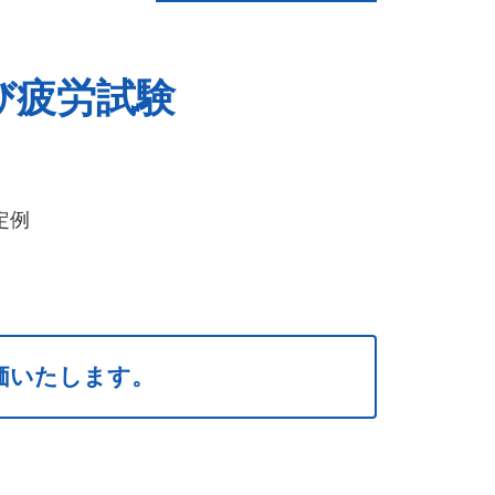
び疲労試験
定例
価いたします。