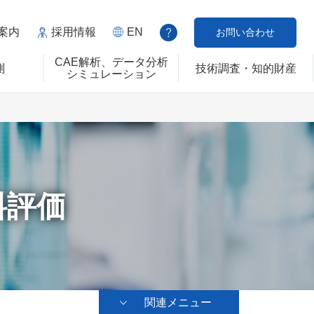
案内
採用情報
EN
お問い合わせ
CAE解析、データ分析
測
技術調査・知的財産
シミュレーション
料評価
関連メニュー