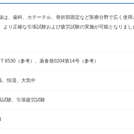
線は、歯科、カテーテル、骨折部固定など医療分野で広く使用
、より正確な引張試験および疲労試験の実施が可能となりまし
S T 6530（参考）、薬食発0204第14号（参考）
温、恒湿、大気中
張試験、引張疲労試験
N