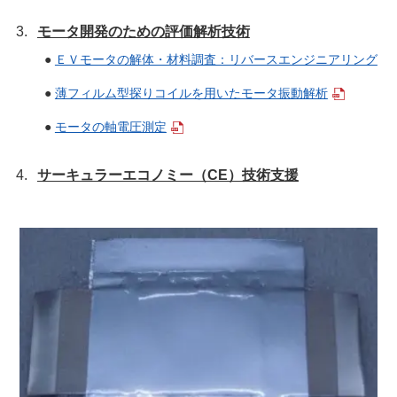
モータ開発のための評価解析技術
●
ＥＶモータの解体・材料調査：リバースエンジニアリング
●
薄フィルム型探りコイルを用いたモータ振動解析
●
モータの軸電圧測定
サーキュラーエコノミー（CE）技術支援