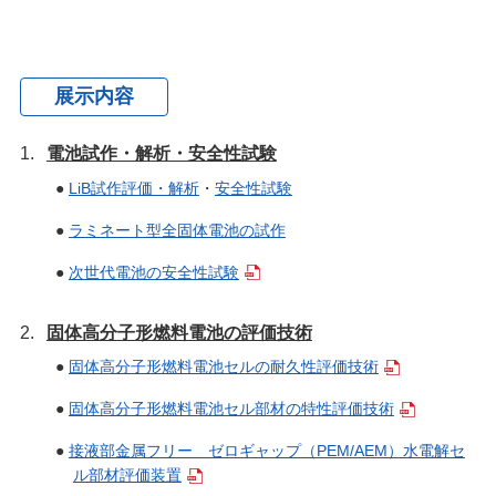
展示内容
電池試作・解析・安全性試験
●
LiB試作評価・解析
・
安全性試験
●
ラミネート型全固体電池の試作
●
次世代電池の安全性試験
固体高分子形燃料電池の評価技術
●
固体高分子形燃料電池セルの耐久性評価技術
●
固体高分子形燃料電池セル部材の特性評価技術
●
接液部金属フリー ゼロギャップ（PEM/AEM）水電解セ
ル部材評価装置