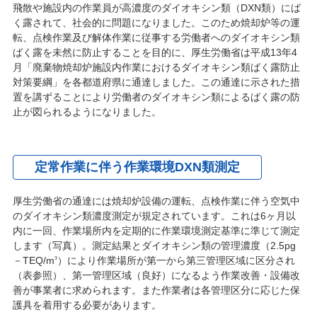
飛散や施設内の作業員が高濃度のダイオキシン類（DXN類）にば
く露されて、社会的に問題になりました。このため焼却炉等の運
転、点検作業及び解体作業に従事する労働者へのダイオキシン類
ばく露を未然に防止することを目的に、厚生労働省は平成13年4
月「廃棄物焼却炉施設内作業におけるダイオキシン類ばく露防止
対策要綱」を各都道府県に通達しました。この通達に示された措
置を講ずることにより労働者のダイオキシン類によるばく露の防
止が図られるようになりました。
定常作業に伴う作業環境DXN類測定
厚生労働省の通達には焼却炉設備の運転、点検作業に伴う空気中
のダイオキシン類濃度測定が規定されています。これは6ヶ月以
内に一回、作業場所内を定期的に作業環境測定基準に準じて測定
します（写真）。測定結果とダイオキシン類の管理濃度（2.5pg
－TEQ/m
）により作業場所が第一から第三管理区域に区分され
3
（表参照）、第一管理区域（良好）になるよう作業改善・設備改
善が事業者に求められます。また作業者は各管理区分に応じた保
護具を着用する必要があります。