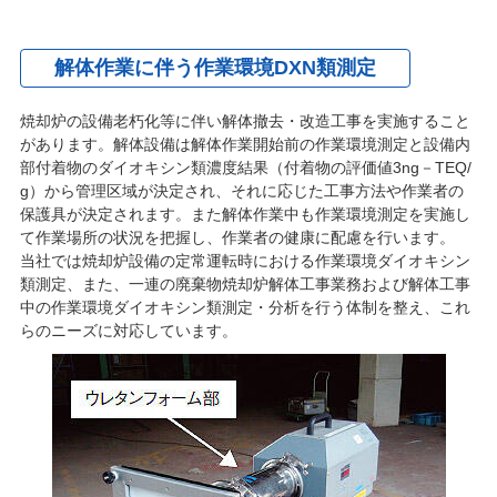
解体作業に伴う作業環境DXN類測定
焼却炉の設備老朽化等に伴い解体撤去・改造工事を実施すること
があります。解体設備は解体作業開始前の作業環境測定と設備内
部付着物のダイオキシン類濃度結果（付着物の評価値3ng－TEQ/
g）から管理区域が決定され、それに応じた工事方法や作業者の
保護具が決定されます。また解体作業中も作業環境測定を実施し
て作業場所の状況を把握し、作業者の健康に配慮を行います。
当社では焼却炉設備の定常運転時における作業環境ダイオキシン
類測定、また、一連の廃棄物焼却炉解体工事業務および解体工事
中の作業環境ダイオキシン類測定・分析を行う体制を整え、これ
らのニーズに対応しています。