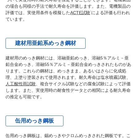
の場合も同様の手法で耐久寿命を評価します。また、電機製品の
評価では、実使用条件を模擬した
ACTE試験
による評価も行われ
*
ています。
建材用亜鉛系めっき鋼材
建材用のめっき鋼材には、溶融亜鉛めっき、溶融5％アルミ－亜
鉛合金めっき、溶融55％アルミ－亜鉛合金めっきされたものがあ
ります。これらの鋼材は、めっきまま、あるいはさらに化成処
理、上塗り塗装されて使用されます。耐久寿命は塩水噴霧試験、
人工酸性雨試験
、複合サイクル試験などの腐食試験によって評価
します。また、実使用時の耐食性データとの相関による耐久寿命
の推定も可能です。
缶用めっき鋼板
缶用めっき鋼板は、錫めっきやクロムめっきされた鋼板です。こ