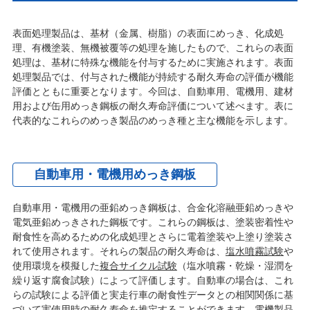
表面処理製品は、基材（金属、樹脂）の表面にめっき、化成処
理、有機塗装、無機被覆等の処理を施したもので、これらの表面
処理は、基材に特殊な機能を付与するために実施されます。表面
処理製品では、付与された機能が持続する耐久寿命の評価が機能
評価とともに重要となります。今回は、自動車用、電機用、建材
用および缶用めっき鋼板の耐久寿命評価について述べます。表に
代表的なこれらのめっき製品のめっき種と主な機能を示します。
自動車用・電機用めっき鋼板
自動車用・電機用の亜鉛めっき鋼板は、合金化溶融亜鉛めっきや
電気亜鉛めっきされた鋼板です。これらの鋼板は、塗装密着性や
耐食性を高めるための化成処理とさらに電着塗装や上塗り塗装さ
れて使用されます。それらの製品の耐久寿命は、
塩水噴霧試験
や
使用環境を模擬した
複合サイクル試験
（塩水噴霧・乾燥・湿潤を
繰り返す腐食試験）によって評価します。自動車の場合は、これ
らの試験による評価と実走行車の耐食性データとの相関関係に基
づいて実使用時の耐久寿命を推定することができます。電機製品