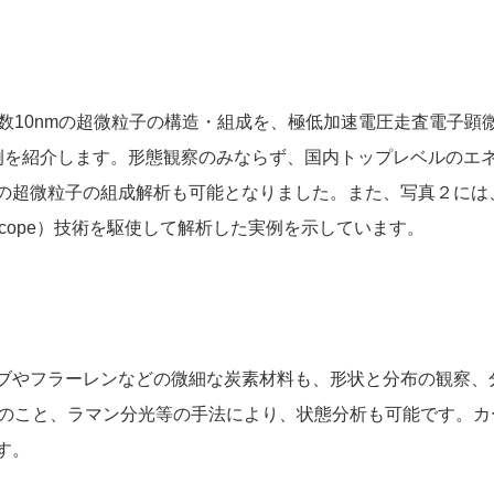
の超微粒子の構造・組成を、極低加速電圧走査電子顕微鏡（ULV-SEM：Ul
）で解析した実例を紹介します。形態観察のみならず、国内トップレベルのエネ
技術で、数10nmの超微粒子の組成解析も可能となりました。また、写真
n Microscope）技術を駆使して解析した実例を示しています。
ブやフラーレンなどの微細な炭素材料も、形状と分布の観察、
んのこと、ラマン分光等の手法により、状態分析も可能です。
す。