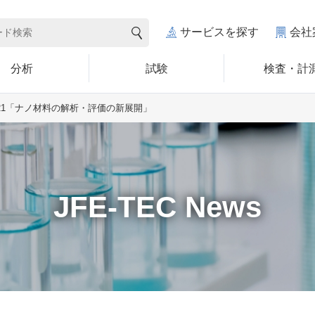
サービスを探す
会社
分析
試験
検査・計
.21「ナノ材料の解析・評価の新展開」
JFE-TEC News