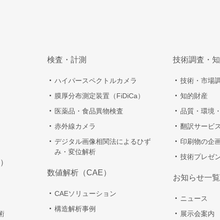
検査・計測
技術調査・知
ハイパースペクトルカメラ
技術・市場
膜厚分布測定装置（FiDiCa）
知的財産
医薬品・食品異物検査
品質・環境
赤外線カメラ
翻訳サービ
デジタル画像相関法によるひず
印刷物の企
み・変位解析
技術プレゼ
）
数値解析（CAE）
お知らせ一覧
CAEソリューション
ニュース
構造解析事例
術
展示会案内