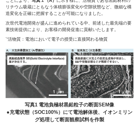
ことにより、
写真１（A）
に示す様に、活物質である黒鉛材料の
リチウム吸蔵にともなう体積膨張変化や空隙状態など、微細な構
造変化を正確に把握することが可能になりました。
次世代電池開発が盛んに進められている中、前述した最先端の要
素技術提供により、お客様の開発促進に貢献いたします。
活物質：電池において電子の授受に直接関わる物質
*1
写真1 電池負極材黒鉛粒子の断面SEM像
●充電状態（SOC100%）にて電池解体後、イオンミリン
グ処理して断面観察試料を作製