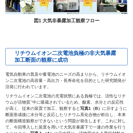
図1 大気非暴露加工観察フロー
リチウムイオン二次電池負極の非大気暴露
加工断面の観察に成功
電気自動車の普及や蓄電池のニーズの高まりから、リチウムイオ
ン二次電池の高容量・高出力・長寿命化を目的とした研究開発が
活発に行われています。
リチウムイオン二次電池の充電状態にある負極では、活性なリチ
ウムが活物質
中に吸蔵されているため、酸素、水分との反応性
*1
が高く、従来の装置で加工、観察すると
写真1（B）
に示すように
断面形成後に水分等と反応したリチウム系化合物が析出し、本来
の断面構造観察ができないという問題が発生します。これに対し
て、今回導入した装置を用いて大気非暴露下で一連の作業を行う