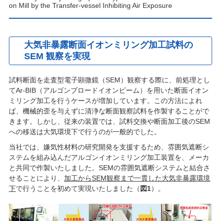
on Mill by the Transfer-vessel Inhibiting Air Exposure
大気非暴露断面イオンミリング加工試料の
SEM 観察を実現
試料断面を走査型電子顕微鏡（SEM）観察する際に、前処理とし
てAr-BIB（アルゴンブロードイオンビーム）を用いた断面イオン
ミリング加工を行うケースが増加しています。この方法によれ
ば、機械的歪を与えずに清浄な断面観察試料を作製することがで
きます。しかし、従来の装置では、試料交換や断面加工後のSEM
への移送は大気環境下で行うのが一般的でした。
当社では、嫌気性材料の研究開発を支援するため、雰囲気遮断シ
ステムを組み込んだアルゴンイオンミリング加工装置を、メーカ
と共同で作製いたしました。SEMの雰囲気遮断システムと結合さ
せることにより、
加工からSEM観察まで一貫した大気非暴露環境
下
で行うことを初めて実現いたしました（
図1
）。