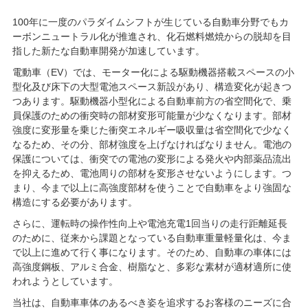
100年に一度のパラダイムシフトが生じている自動車分野でもカ
ーボンニュートラル化が推進され、化石燃料燃焼からの脱却を目
指した新たな自動車開発が加速しています。
電動車（EV）では、モーター化による駆動機器搭載スペースの小
型化及び床下の大型電池スペース新設があり、構造変化が起きつ
つあります。駆動機器小型化による自動車前方の省空間化で、乗
員保護のための衝突時の部材変形可能量が少なくなります。部材
強度に変形量を乗じた衝突エネルギー吸収量は省空間化で少なく
なるため、その分、部材強度を上げなければなりません。電池の
保護については、衝突での電池の変形による発火や内部薬品流出
を抑えるため、電池周りの部材を変形させないようにします。つ
まり、今まで以上に高強度部材を使うことで自動車をより強固な
構造にする必要があります。
さらに、運転時の操作性向上や電池充電1回当りの走行距離延長
のために、従来から課題となっている自動車重量軽量化は、今ま
で以上に進めて行く事になります。そのため、自動車の車体には
高強度鋼板、アルミ合金、樹脂なと、多彩な素材が適材適所に使
われようとしています。
当社は、自動車車体のあるべき姿を追求するお客様のニーズに合