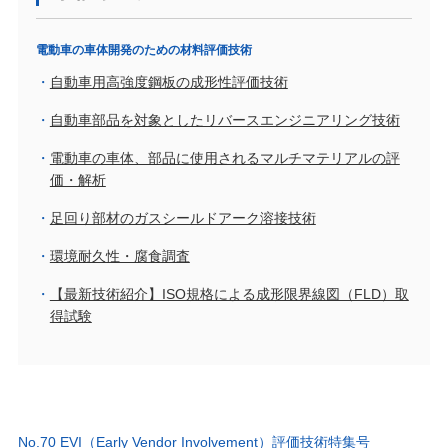
電動車の車体開発のための材料評価技術
自動車用高強度鋼板の成形性評価技術
自動車部品を対象としたリバースエンジニアリング技術
電動車の車体、部品に使用されるマルチマテリアルの評
価・解析
足回り部材のガスシールドアーク溶接技術
環境耐久性・腐食調査
【最新技術紹介】ISO規格による成形限界線図（FLD）取
得試験
No.70 EVI（Early Vendor Involvement）評価技術特集号