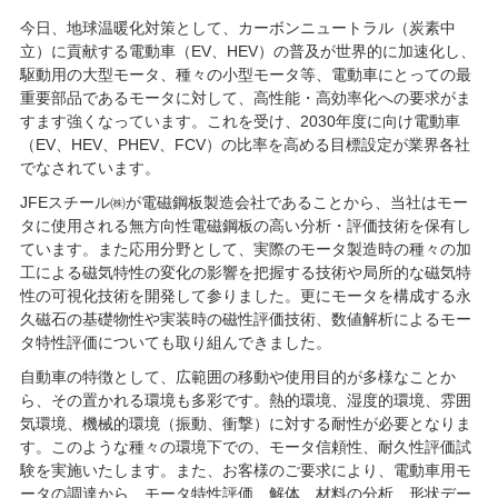
今日、地球温暖化対策として、カーボンニュートラル（炭素中
立）に貢献する電動車（EV、HEV）の普及が世界的に加速化し、
駆動用の大型モータ、種々の小型モータ等、電動車にとっての最
重要部品であるモータに対して、高性能・高効率化への要求がま
すます強くなっています。これを受け、2030年度に向け電動車
（EV、HEV、PHEV、FCV）の比率を高める目標設定が業界各社
でなされています。
JFEスチール㈱が電磁鋼板製造会社であることから、当社はモー
タに使用される無方向性電磁鋼板の高い分析・評価技術を保有し
ています。また応用分野として、実際のモータ製造時の種々の加
工による磁気特性の変化の影響を把握する技術や局所的な磁気特
性の可視化技術を開発して参りました。更にモータを構成する永
久磁石の基礎物性や実装時の磁性評価技術、数値解析によるモー
タ特性評価についても取り組んできました。
自動車の特徴として、広範囲の移動や使用目的が多様なことか
ら、その置かれる環境も多彩です。熱的環境、湿度的環境、雰囲
気環境、機械的環境（振動、衝撃）に対する耐性が必要となりま
す。このような種々の環境下での、モータ信頼性、耐久性評価試
験を実施いたします。また、お客様のご要求により、電動車用モ
ータの調達から、モータ特性評価、解体、材料の分析、形状デー