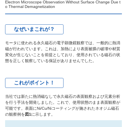
Electron Microscope Observation Without Surface Change Due t
o Thermal Demagnetization
なぜいまこれが？
モータに使われる永久磁石の電子顕微鏡観察では、一般的に熱消
磁が行われています。これは、加熱により表面被膜の破壊や材質
変化が生じないことを前提としており、使用されている磁石の状
態を正しく観察している保証がありませんでした。
これがポイント！
当社では新たに熱消磁なしで永久磁石の表面観察および元素分析
を行う手法を開発しました。これで、使用状態のまま表面観察が
可能です。表面にNi/Cu/Niコーティングが施されたネオジム磁石
の観察例を
図1
に示します。