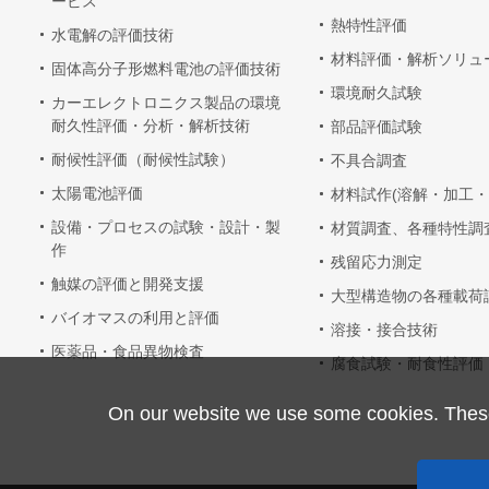
ービス
熱特性評価
水電解の評価技術
材料評価・解析ソリュ
固体高分子形燃料電池の評価技術
環境耐久試験
カーエレクトロニクス製品の環境
耐久性評価・分析・解析技術
部品評価試験
耐候性評価（耐候性試験）
不具合調査
太陽電池評価
材料試作(溶解・加工・
設備・プロセスの試験・設計・製
材質調査、各種特性調
作
残留応力測定
触媒の評価と開発支援
大型構造物の各種載荷
バイオマスの利用と評価
溶接・接合技術
医薬品・食品異物検査
腐食試験・耐食性評価
On our website we use some cookies. These a