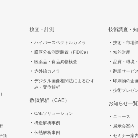
検査・計測
技術調査・知
ハイパースペクトルカメラ
技術・市場
膜厚分布測定装置（FiDiCa）
知的財産
医薬品・食品異物検査
品質・環境
赤外線カメラ
翻訳サービ
デジタル画像相関法によるひず
印刷物の企
み・変位解析
技術プレゼ
）
数値解析（CAE）
お知らせ一覧
CAEソリューション
ニュース
構造解析事例
術
展示会案内
伝熱解析事例
評価
セミナー案