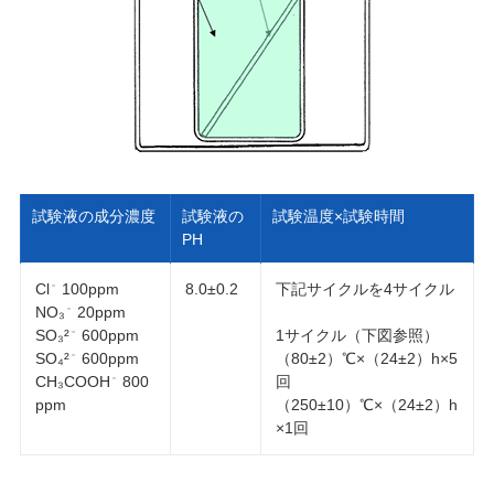
試験液の成分濃度
試験液の
試験温度×試験時間
PH
Cl
100ppm
8.0±0.2
下記サイクルを4サイクル
－
NO₃
20ppm
－
SO₃²
600ppm
1サイクル（下図参照）
－
SO₄²
600ppm
（80±2）℃×（24±2）h×5
－
CH₃COOH
800
回
－
ppm
（250±10）℃×（24±2）h
×1回