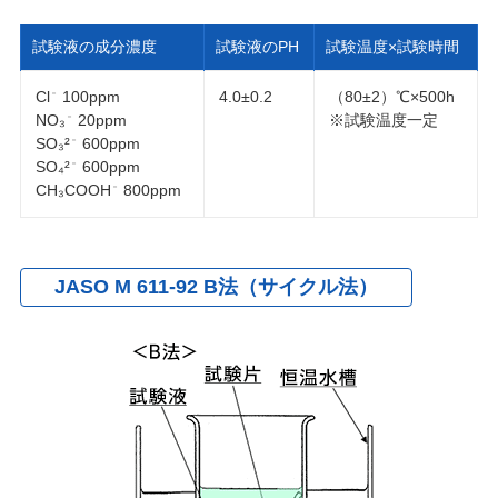
試験液の成分濃度
試験液のPH
試験温度×試験時間
Cl
100ppm
4.0±0.2
（80±2）℃×500h
－
NO₃
20ppm
※試験温度一定
－
SO₃²
600ppm
－
SO₄²
600ppm
－
CH₃COOH
800ppm
－
JASO M 611-92 B法（サイクル法）