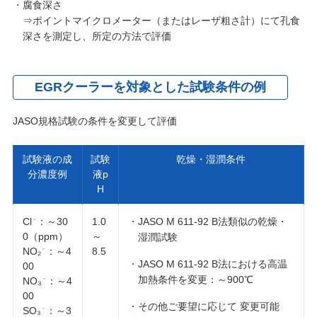
腐食深さ
⇒ポイントマイクロメーター（またはレーザ粗さ計）にて孔食
深さを測定し、所定の方法で評価
EGRクーラーを対象とした試験条件の例
JASO規格試験の条件を変更して評価
試験液の成
試験
乾燥・湿潤条件
分濃度例
液p
H
Cl
：～30
1.0
JASO M 611-92 B法類似の乾燥・
－
0（ppm）
～
湿潤試験
NO₂
：～4
8.5
－
JASO M 611-92 B法における高温
00
加熱条件を変更：～900℃
NO₃
：～4
－
00
その他ご要望に応じて 変更可能
SO₃
：～3
－