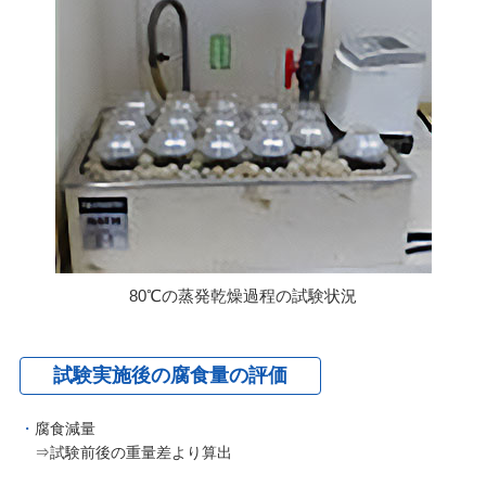
80℃の蒸発乾燥過程の試験状況
試験実施後の腐食量の評価
腐食減量
⇒試験前後の重量差より算出