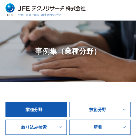
事例集（業種分野）
業種分野
技術分野
絞り込み検索
新着