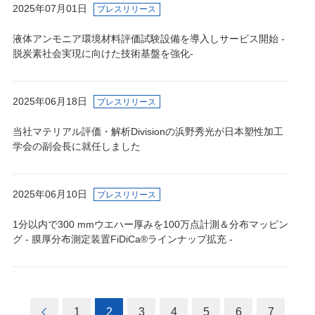
2025年07月01日
プレスリリース
液体アンモニア環境材料評価試験設備を導入しサービス開始 -
脱炭素社会実現に向けた技術基盤を強化-
2025年06月18日
プレスリリース
当社マテリアル評価・解析Divisionの浜野秀光が日本塑性加工
学会の副会長に就任しました
2025年06月10日
プレスリリース
1分以内で300 mmウエハー厚みを100万点計測＆分布マッピン
グ - 膜厚分布測定装置FiDiCa®ラインナップ拡充 -
1
2
3
4
5
6
7